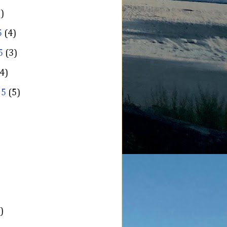
)
5
(4)
5
(3)
4)
25
(5)
)