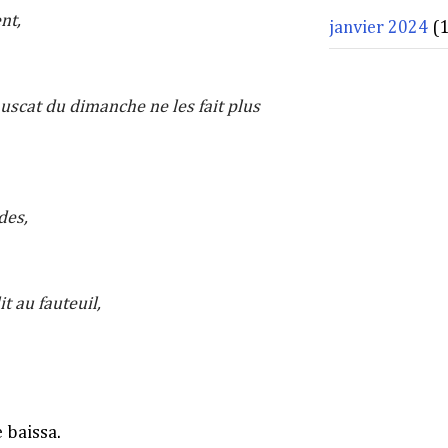
ent,
janvier 2024
(1
uscat du dimanche ne les fait plus
,
ides,
it au fauteuil,
e baissa.