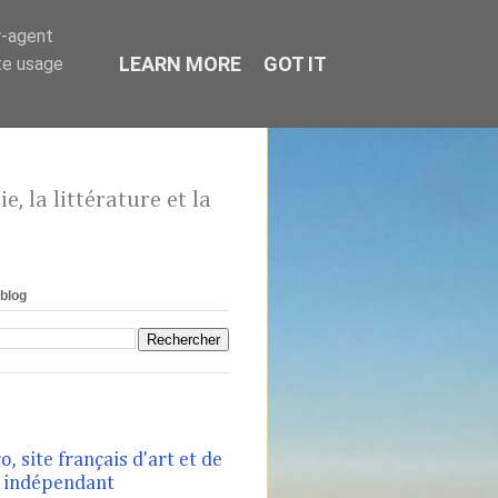
r-agent
LEARN MORE
GOT IT
te usage
, la littérature et la
blog
, site français d'art et de
t indépendant