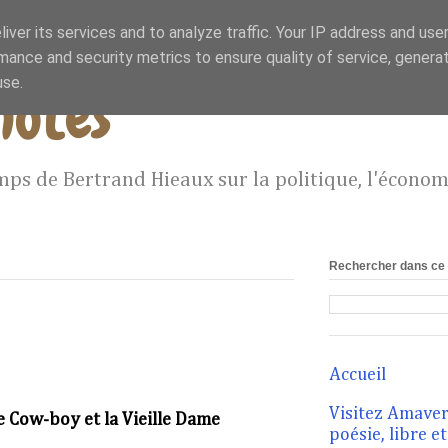
iver its services and to analyze traffic. Your IP address and use
mance and security metrics to ensure quality of service, genera
use.
notes
mps de Bertrand Hieaux sur la politique, l'économie
Rechercher dans ce 
Accueil
Visitez Amavero
e Cow-boy et la Vieille Dame
poésie, libre e