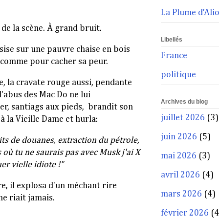
La Plume d'Ali
de la scène. À grand
bruit.
Libellés
ssise sur une pauvre cha
ise en bois
France
e, comme pour cacher sa peur.
politique
e, la cravate rouge aussi, pendante
 l'abus des Mac Do ne lui
Archives du blog
er, santiags aux pieds, brandit son
juillet 2026
(3)
 à la Vieille Dame et hurla:
juin 2026
(5)
oits de douanes, extraction du pétrole,
 où tu ne saurais pas avec Musk j'ai X
mai 2026
(3)
r vielle idiote !"
avril 2026
(4)
e, il explosa d'un méchant rire
mars 2026
(4)
ne riait jamais.
février 2026
(4