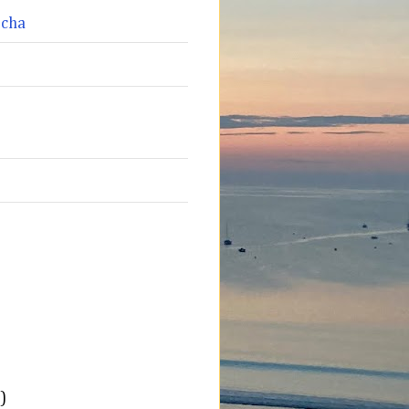
ocha
)