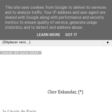
This site uses cookies from Google to deliver its services
Croque-notes
and to analyze traffic. Your IP address and user-agent are
shared with Google along with performance and security
metrics to ensure quality of service, generate usage
Réflexions au fil du temps de Bertrand Hieaux sur la
statistics, and to detect and address abuse.
politique, l'économie, la littérature et la musique
LEARN MORE
GOT IT
▼
lundi 30 juin 2025
Cher Eskandar, (*)
Je t'écris de Paris.