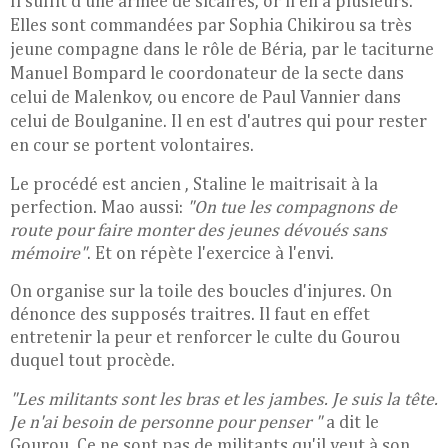
Il suffit d'une armée de sicaires, or il en a plusieurs.
Elles sont commandées
par Sophia Chikirou sa très
jeune compagne dans le rôle de Béria, par le taciturne
Manuel Bompard le coordonateur de la secte dans
celui de Malenkov, ou encore de Paul Vannier dans
celui de Boulganine. Il en est d'autres qui pour rester
en cour se portent volontaires.
Le procédé est ancien , Staline le maitrisait à la
perfection. Mao aussi:
"On tue les compagnons de
route pour faire monter des jeunes dévoués sans
mémoire"
. Et on répète l'exercice à l'envi.
On organise sur la toile des boucles d'injures. On
dénonce des supposés traitres. Il faut en effet
entretenir la peur et renforcer le culte du Gourou
duquel tout procède.
"Les militants sont les bras et les jambes. Je suis la tête.
Je n'ai besoin de personne pour penser "
a dit le
Gourou. Ce ne sont pas de militants qu'il veut à son