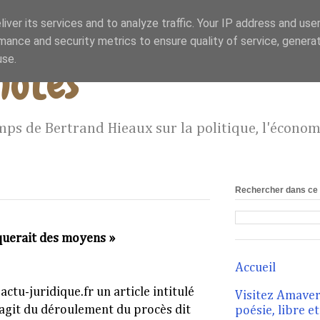
iver its services and to analyze traffic. Your IP address and use
mance and security metrics to ensure quality of service, genera
use.
notes
mps de Bertrand Hieaux sur la politique, l'économie
Rechercher dans ce 
querait des moyens »
Accueil
actu-juridique.fr un article intitulé
Visitez Amavero
s'agit du déroulement du procès dit
poésie, libre e