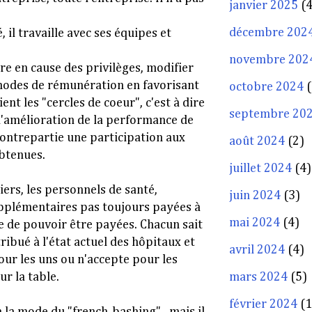
janvier 2025
(4
décembre 202
, il travaille avec ses équipes et
novembre 202
tre en cause des privilèges, modifier
 modes de rémunération en favorisant
octobre 2024
(
ent les "cercles de coeur", c'est à dire
septembre 20
 l'amélioration de la performance de
ontrepartie une participation aux
août 2024
(2)
obtenues.
juillet 2024
(4)
iers, les personnels de santé,
juin 2024
(3)
pplémentaires pas toujours payées à
mai 2024
(4)
 de pouvoir être payées. Chacun sait
ribué à l'état actuel des hôpitaux et
avril 2024
(4)
our les uns ou n'accepte pour les
ur la table.
mars 2024
(5)
février 2024
(1
à la mode du "french-bashing" , mais il