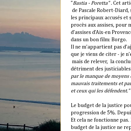
"
Bastia - Poretta" .
Cet arti
de Pascale Robert-Diard, 
les principaux accusés et s
procès aux assises, pour m
d'assises d'Aix-en Provence
dans un bon film: Borgo.
Il ne m'appartient pas d'a
que je viens de citer - je 
mais de relever, la conclu
détriment des justiciables
par le manque de moyens d
mauvais traitements et par
et ceux qui les défendent."
Le budget de la justice po
progression de 5%. Depui
Et cela ne fonctionne pas. I
budget de la justice
ne re