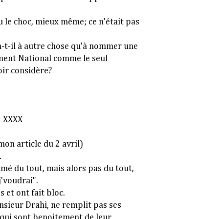
 le choc, mieux même; ce n'était pas
a-t-il à autre chose qu'à nommer une
ment National comme le seul
oir considère?
XXX
mon article du 2 avril)
.
imé du tout, mais alors pas du tout,
 j'voudrai".
 et ont fait bloc.
nsieur Drahi, ne remplit pas ses
x qui sont benoitement de leur