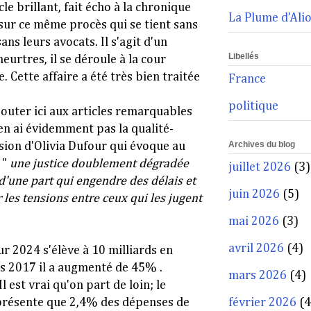
cle brillant, fait écho à la chronique
La Plume d'Ali
sur ce même procès qui se tient sans
ans leurs avocats. Il s'agit d'un
Libellés
eurtres, il se déroule à la cour
. Cette affaire a été très bien traitée
France
politique
jouter ici aux articles remarquables
n'en ai évidemment pas la qualité-
Archives du blog
sion d'Olivia Dufour qui évoque au
 "
une justice doublement dégradée
juillet 2026
(3)
'une part qui engendre des délais et
juin 2026
(5)
 les tensions entre ceux qui les jugent
mai 2026
(3)
avril 2026
(4)
ur 2024 s'élève à 10 milliards en
s 2017 il a augmenté de 45% .
mars 2026
(4)
l est vrai qu'on part de loin; le
présente que 2,4% des dépenses de
février 2026
(4