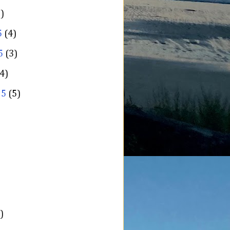
)
5
(4)
5
(3)
4)
25
(5)
)