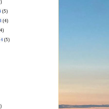
)
4
(5)
4
(4)
4)
24
(5)
)