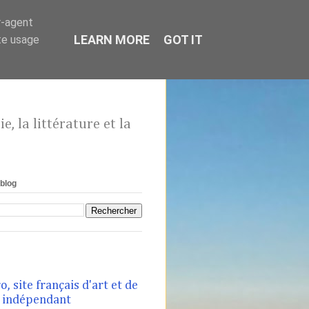
r-agent
LEARN MORE
GOT IT
te usage
, la littérature et la
blog
, site français d'art et de
t indépendant