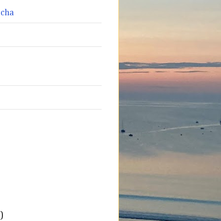
ocha
)