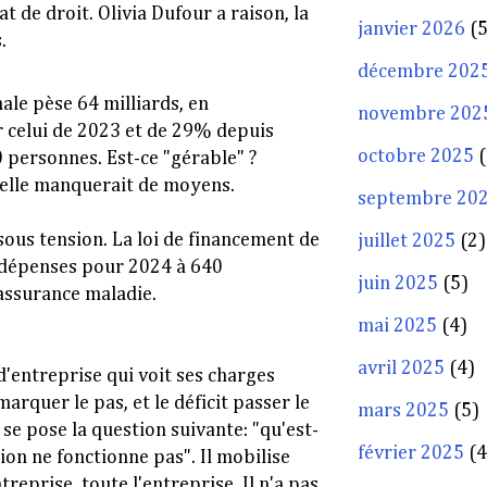
at de droit. Olivia Dufour a raison, la
janvier 2026
(5
.
décembre 202
nale pèse 64 milliards, en
novembre 202
 celui de 2023 et de 29% depuis
octobre 2025
(
 personnes. Est-ce "gérable" ?
; elle manquerait de moyens.
septembre 20
 sous tension. La loi de financement de
juillet 2025
(2)
 dépenses pour 2024 à 640
juin 2025
(5)
assurance maladie.
mai 2025
(4)
avril 2025
(4)
 d'entreprise qui voit ses charges
arquer le pas, et le déficit passer le
mars 2025
(5)
 se pose la question suivante: "qu'est-
février 2025
(4
on ne fonctionne pas". Il mobilise
treprise, toute l'entreprise. Il n'a pas