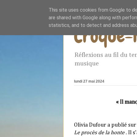
This site uses cookies from Google to del
are shared with Google along with perfor
statistics, and to detect and address ab
Croque-
Réflexions au fil du te
musique
lundi 27 mai 2024
« Il man
Olivia Dufour a publié sur 
Le procès de la honte
. Il 