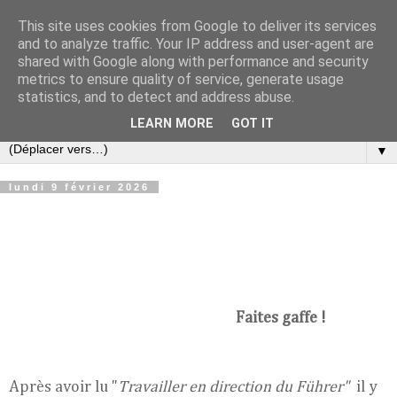
This site uses cookies from Google to deliver its services
Croque-notes
and to analyze traffic. Your IP address and user-agent are
shared with Google along with performance and security
metrics to ensure quality of service, generate usage
Réflexions au fil du temps de Bertrand Hieaux sur la
statistics, and to detect and address abuse.
politique, l'économie, la littérature et la musique
LEARN MORE
GOT IT
▼
lundi 9 février 2026
Faites gaffe !
Après avoir lu "
Travailler en direction du Führer"
il y