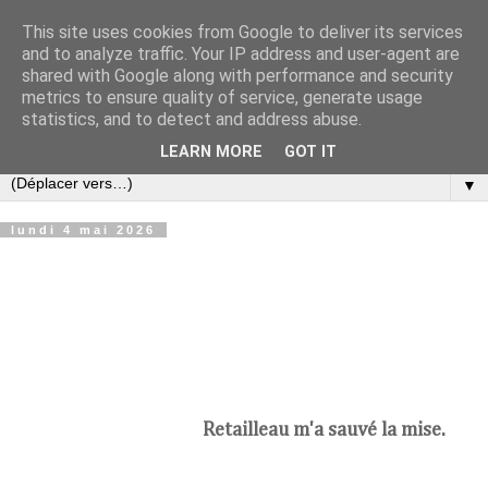
This site uses cookies from Google to deliver its services
Croque-notes
and to analyze traffic. Your IP address and user-agent are
shared with Google along with performance and security
metrics to ensure quality of service, generate usage
Réflexions au fil du temps de Bertrand Hieaux sur la
statistics, and to detect and address abuse.
politique, l'économie, la littérature et la musique
LEARN MORE
GOT IT
▼
lundi 4 mai 2026
Retailleau m'a sauvé la mise.