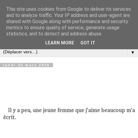
This site uses cookies from Google to deliver its services
Croque-notes
and to analyze traffic. Your IP address and user-agent are
shared with Google along with performance and security
metrics to ensure quality of service, generate usage
Réflexions au fil du temps de Bertrand Hieaux sur la
statistics, and to detect and address abuse.
politique, l'économie, la littérature et la musique
LEARN MORE
GOT IT
▼
lundi 30 mars 2026
Il y a peu, une jeune femme que j'aime
beaucoup m'a
écrit.